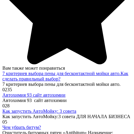
Вам также может понравиться
7 критериев выбора пены для бесконтактной мойки авто.Как
сделать правильный выбор?
7 критериев выбора пены для бесконтактной мойки авто.
0
235
Автохимия 93 сайт автохимии
Автохимия 93 сайт автохимии
0
28
Как запустить АвтоМойку: 3 совета
Как запустить АвтоМойку:3 совета ДЛЯ НАЧАЛА БИЗНЕСА
0
5
Чем убрать битум?
Очиститель битумных пятен «Antibitum» Назначение: