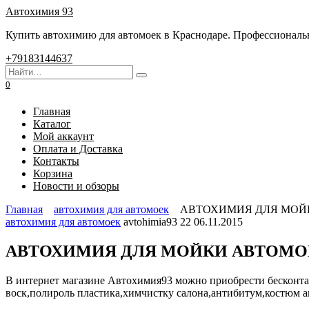
Перейти
Автохимия 93
к
Купить автохимию для автомоек в Краснодаре. Профессиональны
содержанию
+79183144637
Search
for:
0
Главная
Каталог
Мой аккаунт
Оплата и Доставка
Контакты
Корзина
Новости и обзоры
Главная
автохимия для автомоек
АВТОХИМИЯ ДЛЯ МОЙ
автохимия для автомоек
avtohimia93
22
06.11.2015
АВТОХИМИЯ ДЛЯ МОЙКИ АВТОМО
В интернет магазине Автохимия93 можно приобрести бесконт
воск,полироль пластика,химчистку салона,антибитум,костюм 