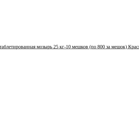
 таблетированная мозырь 25 кг-10 мешков (по 800 за мешок) Кра