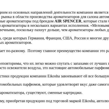
Одним из основных направлений деятельности компании является
рынка в области производства ароматизаторов для салона автом
овые ароматизаторы под брендом
AIR SPENCER
, которые стал
ароматизаторы в нескольких вариантах исполнения. «Меловыми»
вечными, поскольку пахнут дольше, чем ароматизаторы любых д
а, среди которых Германия, Франция, США, Россия и многие др
ых ароматизаторов.
мает по-разному. Поэтому главное преимущество компании это р
неповторимы, что их легко можно спутать с запахами от лучших
осто освежители воздуха, это настоящие автомобильные парфюм
стики продукции компании Eikosha завоевывают ей все большую
томобильных парфюмов, которые удовлетворят вкус даже самого
 ароматизатора, существуют, сменные картриджи.
му, приобретая продукцию под торговой маркой Eikosha, автолю