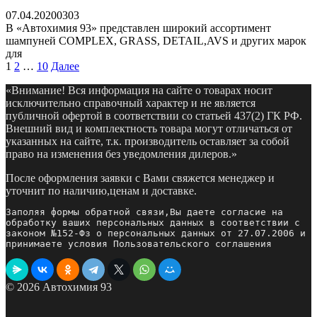
07.04.2020
0
303
В «Автохимия 93» представлен широкий ассортимент
шампуней COMPLEX, GRASS, DETAIL,AVS и других марок
для
Пагинация
1
2
…
10
Далее
записей
«Внимание! Вся информация на сайте о товарах носит
исключительно справочный характер и не является
публичной офертой в соответствии со статьей 437(2) ГК РФ.
Внешний вид и комплектность товара могут отличаться от
указанных на сайте, т.к. производитель оставляет за собой
право на изменения без уведомления дилеров.»
После оформления заявки с Вами свяжется менеджер и
уточнит по наличию,ценам и доставке.
Заполяя формы обратной связи,Вы даете согласие на 
обработку ваших персональных данных в соответствии с 
законом №152-Фз о персональных данных от 27.07.2006 и 
принимаете условия Пользовательского соглашения
© 2026 Автохимия 93