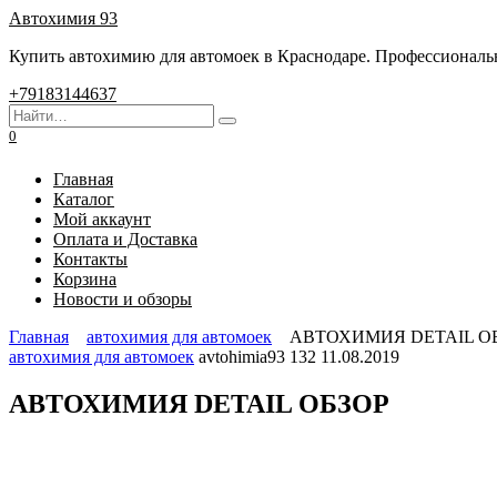
Перейти
Автохимия 93
к
Купить автохимию для автомоек в Краснодаре. Профессиональны
содержанию
+79183144637
Search
for:
0
Главная
Каталог
Мой аккаунт
Оплата и Доставка
Контакты
Корзина
Новости и обзоры
Главная
автохимия для автомоек
АВТОХИМИЯ DETAIL О
автохимия для автомоек
avtohimia93
132
11.08.2019
АВТОХИМИЯ DETAIL ОБЗОР