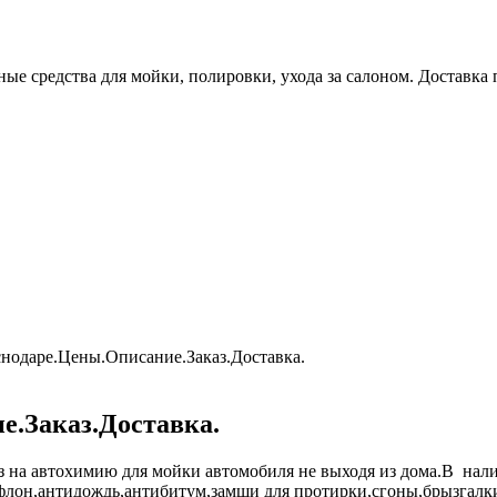
е средства для мойки, полировки, ухода за салоном. Доставка 
нодаре.Цены.Описание.Заказ.Доставка.
е.Заказ.Доставка.
з на автохимию для мойки автомобиля не выходя из дома.В нал
флон,антидождь,антибитум,замши для протирки,сгоны,брызгалк