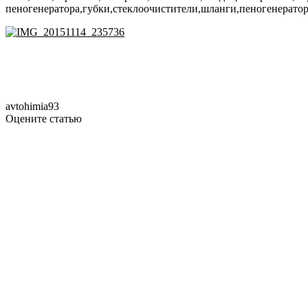
пеногенератора,губки,стеклоочистители,шланги,пеногенерато
avtohimia93
Оцените статью