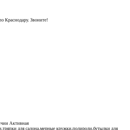
по Краснодару. Звоните!
ичии Активная
и,тряпки для салона,мерные кружки,полироли,бутылки для