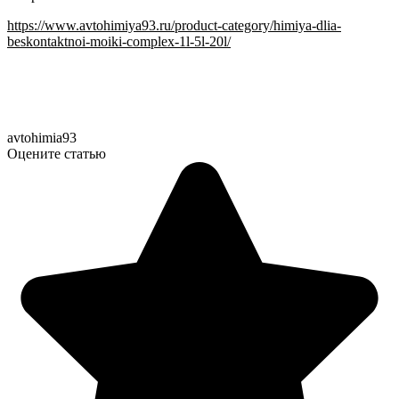
https://www.avtohimiya93.ru/product-category/himiya-dlia-
beskontaktnoi-moiki-complex-1l-5l-20l/
avtohimia93
Оцените статью