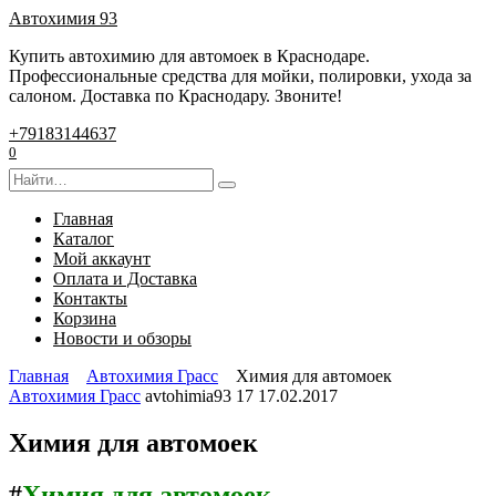
Перейти
Автохимия 93
к
Купить автохимию для автомоек в Краснодаре.
содержанию
Профессиональные средства для мойки, полировки, ухода за
салоном. Доставка по Краснодару. Звоните!
+79183144637
0
Search
for:
Главная
Каталог
Мой аккаунт
Оплата и Доставка
Контакты
Корзина
Новости и обзоры
Главная
Автохимия Грасс
Химия для автомоек
Автохимия Грасс
avtohimia93
17
17.02.2017
Химия для автомоек
#
Химия для автомоек