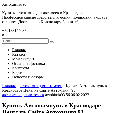
Перейти
Автохимия 93
к
Купить автохимию для автомоек в Краснодаре.
содержанию
Профессиональные средства для мойки, полировки, ухода за
салоном. Доставка по Краснодару. Звоните!
+79183144637
0
Search
for:
Главная
Каталог
Мой аккаунт
Оплата и Доставка
Контакты
Корзина
Новости и обзоры
Главная
автохимия для автомоек
Купить Автошампунь в
Краснодаре-Цены на Сайте Автохимия 93
автохимия для автомоек
avtohimia93
56
06.02.2022
Купить Автошампунь в Краснодаре-
Цены на Сайте Автохимия 93