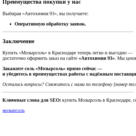
Преимущества
покупки
у
нас
Выбирая
«Автохимия
93»,
вы
получаете:
Оперативную
обработку
заявок.
Заключение
Купить
«Мозырсоль»
в
Краснодаре
теперь
легко
и
выгодно
—
достаточно
оформить
заказ
на
сайте
«Автохимия
93»
.
Мы
цен
Закажите
соль
«Мозырсоль»
прямо
сейчас
—
и
убедитесь
в
преимуществах
работы
с
надёжным
поставщи
Остались
вопросы?
Свяжитесь
с
нами
по
телефону
[номер
тел
Ключевые
слова
для
SEO:
купить
Мозырсоль
в
Краснодаре,
с
мозырсоль