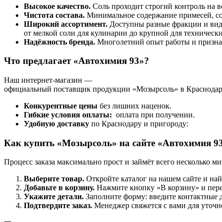
Высокое
качество.
Соль
проходит
строгий
контроль
на
в
Чистота
состава.
Минимальное
содержание
примесей,
со
Широкий
ассортимент.
Доступны
разные
фракции
и
ви
от
мелкой
соли
для
кулинарии
до
крупной
для
техническ
Надёжность
бренда.
Многолетний
опыт
работы
и
призна
Что
предлагает
«Автохимия
93»?
Наш
интернет‑магазин
—
официальный
поставщик
продукции
«Мозырсоль»
в
Краснодар
Конкурентные
цены
без
лишних
наценок.
Гибкие
условия
оплаты:
оплата
при
получении.
Удобную
доставку
по
Краснодару
и пригороду
:
Как
купить
«Мозырсоль»
на
сайте
«Автохимия
9
Процесс
заказа
максимально
прост
и
займёт
всего
несколько
ми
Выберите
товар.
Откройте
каталог
на
нашем
сайте
и
най
Добавьте
в
корзину.
Нажмите
кнопку
«В
корзину»
и
пер
Укажите
детали.
Заполните
форму:
введите
контактные
д
Подтвердите
заказ.
Менеджер
свяжется
с
вами
для
уточн