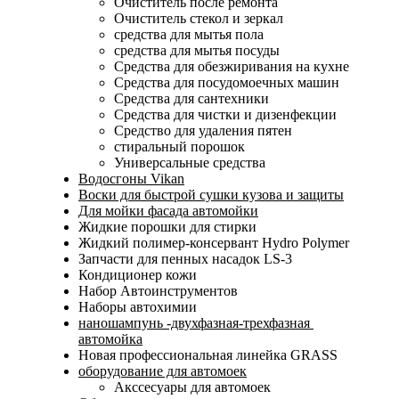
Очиститель после ремонта
Очиститель стекол и зеркал
средства для мытья пола
средства для мытья посуды
Средства для обезжиривания на кухне
Средства для посудомоечных машин
Средства для сантехники
Средства для чистки и дизенфекции
Средство для удаления пятен
стиральный порошок
Универсальные средства
Водосгоны Vikan
Воски для быстрой сушки кузова и защиты
Для мойки фасада автомойки
Жидкие порошки для стирки
Жидкий полимер-консервант Hydro Polymer
Запчасти для пенных насадок LS-3
Кондиционер кожи
Набор Автоинструментов
Наборы автохимии
наношампунь -двухфазная-трехфазная
автомойка
Новая профессиональная линейка GRASS
оборудование для автомоек
Акссесуары для автомоек