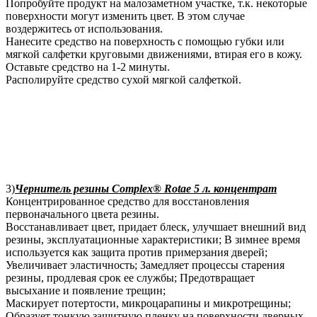
Попробуйте продукт на малозаметном участке, т.к. некоторые
поверхности могут изменить цвет. В этом случае
воздержитесь от использования.
Нанесите средство на поверхность с помощью губки или
мягкой салфетки круговыми движениями, втирая его в кожу.
Оставьте средство на 1-2 минуты.
Располируйте средство сухой мягкой салфеткой.
3)
Чернитель резины Complex® Rotae 5 л. концентрат
Концентрированное средство для восстановления
первоначального цвета резины.
Восстанавливает цвет, придает блеск, улучшает внешний вид
резины, эксплуатационные характеристики; В зимнее время
используется как защита против примерзания дверей;
Увеличивает эластичность; Замедляет процессы старения
резины, продлевая срок ее службы; Предотвращает
высыхание и появление трещин;
Маскирует потертости, микроцарапины и микротрещины;
Образует тонкую защитную пленку на поверхности дверных