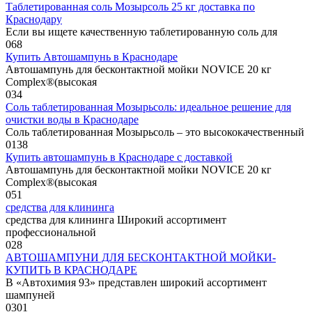
Таблетированная соль Мозырсоль 25 кг доставка по
Краснодару
Если вы ищете качественную таблетированную соль для
0
68
Купить Автошампунь в Краснодаре
Автошампунь для бесконтактной мойки NOVICE 20 кг
Complex®(высокая
0
34
Соль таблетированная Мозырьсоль: идеальное решение для
очистки воды в Краснодаре
Соль таблетированная Мозырьсоль – это высококачественный
0
138
Купить автошампунь в Краснодаре с доставкой
Автошампунь для бесконтактной мойки NOVICE 20 кг
Complex®(высокая
0
51
средства для клининга
средства для клининга Широкий ассортимент
профессиональной
0
28
АВТОШАМПУНИ ДЛЯ БЕСКОНТАКТНОЙ МОЙКИ-
КУПИТЬ В КРАСНОДАРЕ
В «Автохимия 93» представлен широкий ассортимент
шампуней
0
301