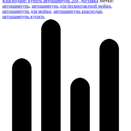
Краснодаре: купить автошампунь 20л, доставка
Метки:
автошампунь
,
автошампунь для бесконтактной мойки
,
автошампунь для мойки
,
автошампунь краснодар
,
автошампунь купить