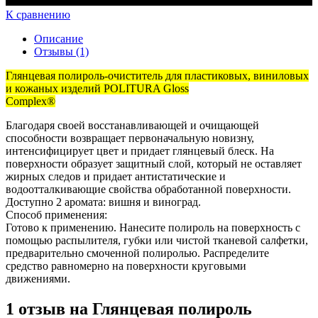
К сравнению
Описание
Отзывы (1)
Глянцевая полироль-очиститель для пластиковых, виниловых
и кожаных изделий POLITURA Gloss
Complex®
Благодаря своей восстанавливающей и очищающей
способности возвращает первоначальную новизну,
интенсифицирует цвет и придает глянцевый блеск. На
поверхности образует защитный слой, который не оставляет
жирных следов и придает антистатические и
водоотталкивающие свойства обработанной поверхности.
Доступно 2 аромата: вишня и виноград.
Способ применения:
Готово к применению. Нанесите полироль на поверхность с
помощью распылителя, губки или чистой тканевой салфетки,
предварительно смоченной полиролью. Распределите
средство равномерно на поверхности круговыми
движениями.
1 отзыв на
Глянцевая полироль