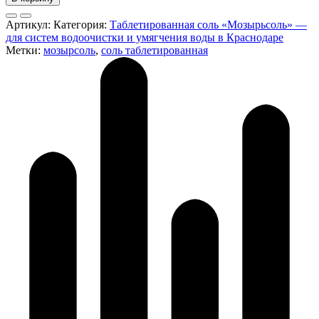
Артикул:
Категория:
Таблетированная соль «Мозырьсоль» —
для систем водоочистки и умягчения воды в Краснодаре
Метки:
мозырсоль
,
соль таблетированная