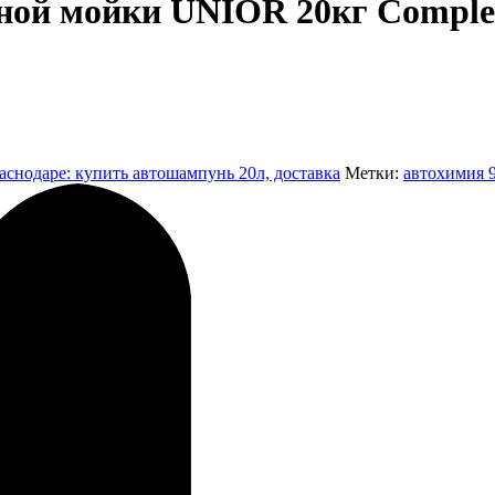
ной мойки UNIOR 20кг Comple
снодаре: купить автошампунь 20л, доставка
Метки:
автохимия 