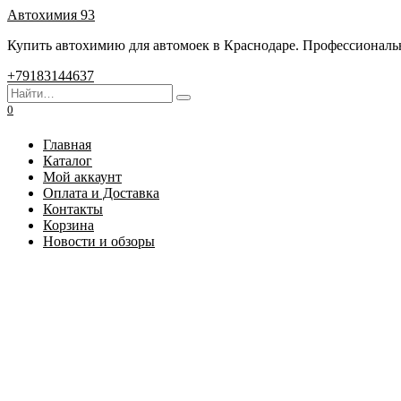
Перейти
Автохимия 93
к
Купить автохимию для автомоек в Краснодаре. Профессиональны
содержанию
+79183144637
Search
for:
0
Главная
Каталог
Мой аккаунт
Оплата и Доставка
Контакты
Корзина
Новости и обзоры