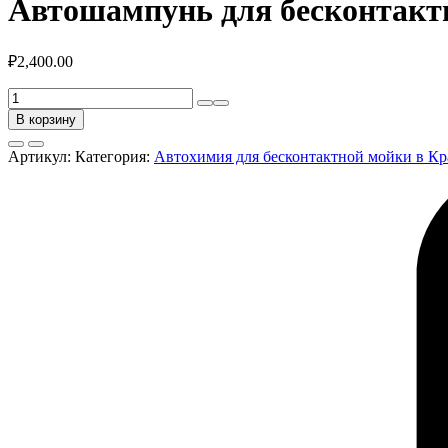
Автошампунь для бесконтакт
₽
2,400.00
Количество
товара
В корзину
Автошампунь
для
Артикул:
Категория:
Автохимия для бесконтактной мойки в Кра
бесконтактной
мойки
UNIOR
20кг
Complex®(средняя
жесткость
воды)